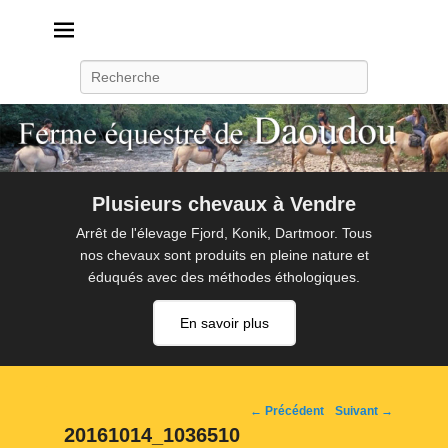
Daoudou
Ferme équestre de Daoudou
Recherche
Plusieurs chevaux à Vendre
Arrêt de l'élevage Fjord, Konik, Dartmoor. Tous
nos chevaux sont produits en pleine nature et
éduqués avec des méthodes éthologiques.
En savoir plus
Navigation
← Précédent
Suivant →
d'image
20161014_1036510