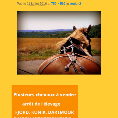
Publié
11 juillet 2016
at
750 × 562
in
region2