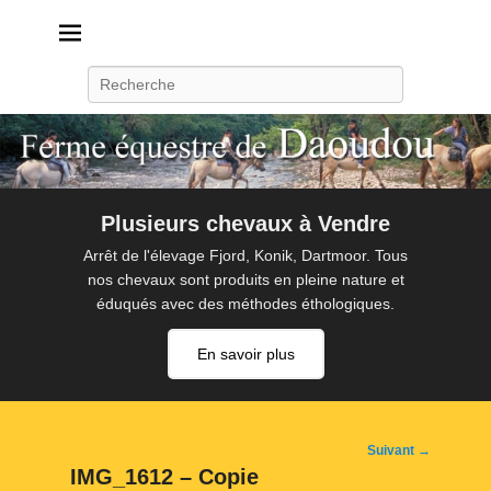
Daoudou
Ferme équestre de Daoudou
Recherche
Plusieurs chevaux à Vendre
Arrêt de l'élevage Fjord, Konik, Dartmoor. Tous
nos chevaux sont produits en pleine nature et
éduqués avec des méthodes éthologiques.
En savoir plus
Navigation
Suivant →
d'image
IMG_1612 – Copie