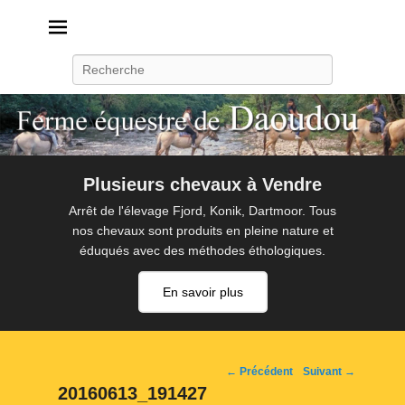
Daoudou
Ferme équestre de Daoudou
Recherche
Plusieurs chevaux à Vendre
Arrêt de l'élevage Fjord, Konik, Dartmoor. Tous
nos chevaux sont produits en pleine nature et
éduqués avec des méthodes éthologiques.
En savoir plus
Navigation
← Précédent
Suivant →
d'image
20160613_191427