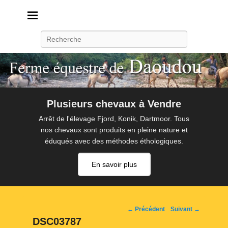
Daoudou
Ferme équestre de Daoudou
Recherche
Plusieurs chevaux à Vendre
Arrêt de l'élevage Fjord, Konik, Dartmoor. Tous
nos chevaux sont produits en pleine nature et
éduqués avec des méthodes éthologiques.
En savoir plus
Navigation
← Précédent
Suivant →
d'image
DSC03787