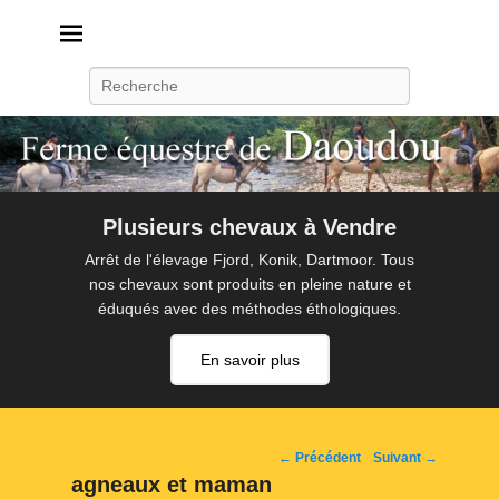
Daoudou
Ferme équestre de Daoudou
Recherche
Plusieurs chevaux à Vendre
Arrêt de l'élevage Fjord, Konik, Dartmoor. Tous
nos chevaux sont produits en pleine nature et
éduqués avec des méthodes éthologiques.
En savoir plus
Navigation
← Précédent
Suivant →
d'image
agneaux et maman