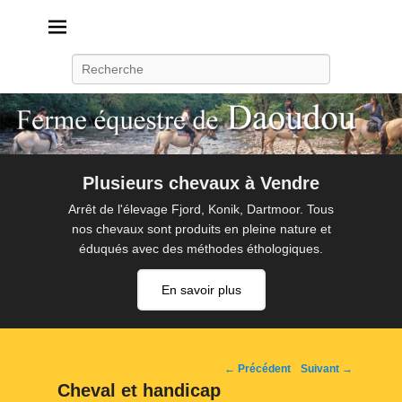
Daoudou
Ferme équestre de Daoudou
Recherche
Plusieurs chevaux à Vendre
Arrêt de l'élevage Fjord, Konik, Dartmoor. Tous
nos chevaux sont produits en pleine nature et
éduqués avec des méthodes éthologiques.
En savoir plus
Navigation
← Précédent
Suivant →
d'image
Cheval et handicap