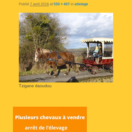
Publié
7 avril 2016
at
550 × 407
in
attelage
Tzigane daoudou