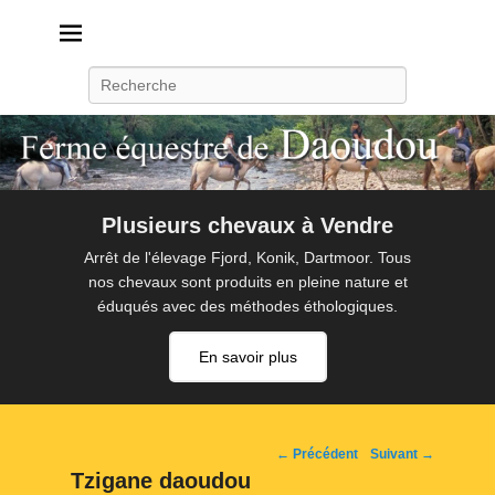
Daoudou
Ferme équestre de Daoudou
Recherche
Plusieurs chevaux à Vendre
Arrêt de l'élevage Fjord, Konik, Dartmoor. Tous
nos chevaux sont produits en pleine nature et
éduqués avec des méthodes éthologiques.
En savoir plus
Navigation
← Précédent
Suivant →
d'image
Tzigane daoudou