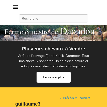
Daoudou
Ferme équestre de Daoudou
Recherche
Plusieurs chevaux à Vendre
Arrêt de l'élevage Fjord, Konik, Dartmoor. Tous
nos chevaux sont produits en pleine nature et
éduqués avec des méthodes éthologiques.
En savoir plus
Navigation
← Précédent
Suivant →
d'image
guillaume3