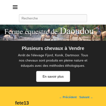
Daoudou
Ferme équestre de Daoudou
Recherche
Plusieurs chevaux à Vendre
Arrêt de l'élevage Fjord, Konik, Dartmoor. Tous
nos chevaux sont produits en pleine nature et
éduqués avec des méthodes éthologiques.
En savoir plus
Navigation
← Précédent
Suivant →
d'image
fete13