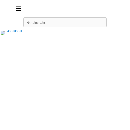
Daoudou
Ferme équestre de Daoudou
Recherche